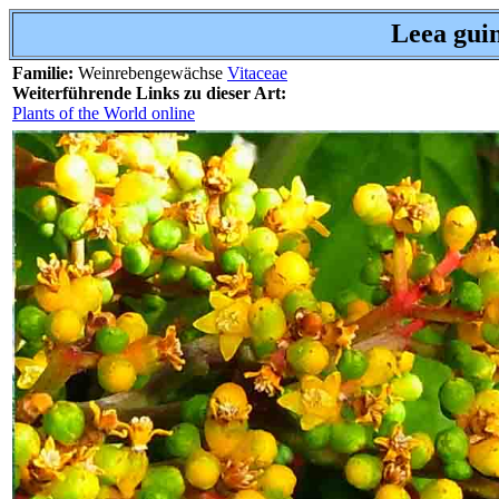
Leea gui
Familie:
Weinrebengewächse
Vitaceae
Weiterführende Links zu dieser Art:
Plants of the World online