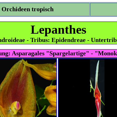
Orchideen tropisch
Lepanthes
droideae - Tribus: Epidendreae - Untertrib
ung:
Asparagales "Spargelartige" - "Monok