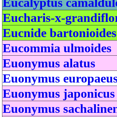
Eucalyptus camaldul
Eucharis-x-grandiflo
Eucnide bartonioides
Eucommia ulmoides
Euonymus alatus
Euonymus europaeu
Euonymus japonicus
Euonymus sachalinen