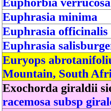
Euphorbia verrucosa
Euphrasia minima
Euphrasia officinalis
Euphrasia salisburge
Euryops abrotanifoli
Mountain, South Afri
Exochorda giraldii s
racemosa subsp giral