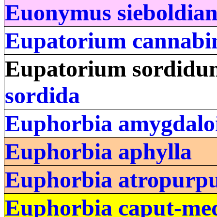
Euonymus sieboldia
Eupatorium cannab
Eupatorium sordidu
sordida
Euphorbia amygdalo
Euphorbia aphylla
Euphorbia atropurp
Euphorbia caput-med